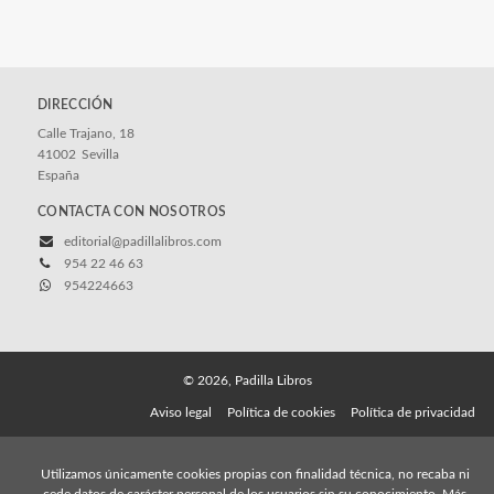
DIRECCIÓN
Calle Trajano, 18
41002
Sevilla
España
CONTACTA CON NOSOTROS
editorial@padillalibros.com
954 22 46 63
954224663
© 2026, Padilla Libros
Aviso legal
Política de cookies
Política de privacidad
Utilizamos únicamente cookies propias con finalidad técnica, no recaba ni