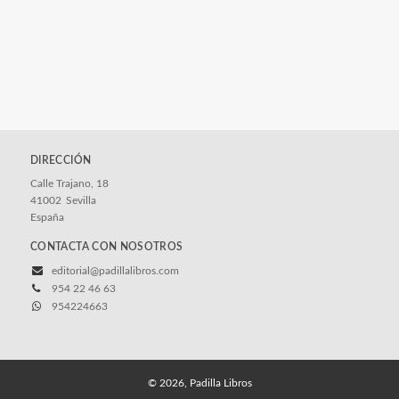
DIRECCIÓN
Calle Trajano, 18
41002
Sevilla
España
CONTACTA CON NOSOTROS
editorial@padillalibros.com
954 22 46 63
954224663
© 2026, Padilla Libros