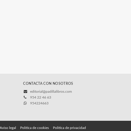
CONTACTA CON NOSOTROS
editorial@padillalibros.com
954 22 46 63
954224663
Aviso legal
Política de cookies
Política de privacidad