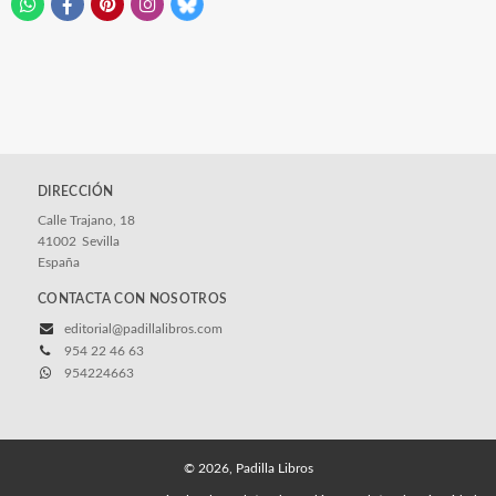
DIRECCIÓN
Calle Trajano, 18
41002
Sevilla
España
CONTACTA CON NOSOTROS
editorial@padillalibros.com
954 22 46 63
954224663
© 2026, Padilla Libros