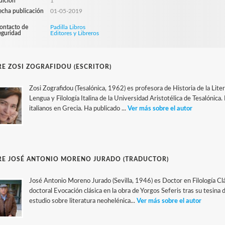
dición
1
echa publicación
01-05-2019
ontacto de
Padilla Libros
eguridad
Editores y Libreros
E ZOSI ZOGRAFIDOU (ESCRITOR)
Zosi Zografidou (Tesalónica, 1962) es profesora de Historia de la Lit
Lengua y Filología Italina de la Universidad Aristotélica de Tesalónica.
italianos en Grecia. Ha publicado ...
Ver más sobre el autor
RE JOSÉ ANTONIO MORENO JURADO (TRADUCTOR)
José Antonio Moreno Jurado (Sevilla, 1946) es Doctor en Filología Clás
doctoral Evocación clásica en la obra de Yorgos Seferis tras su tesina 
estudio sobre literatura neohelénica...
Ver más sobre el autor