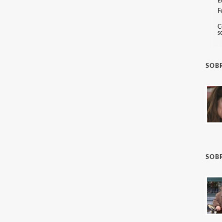
E
F
C
s
SOBR
SOB