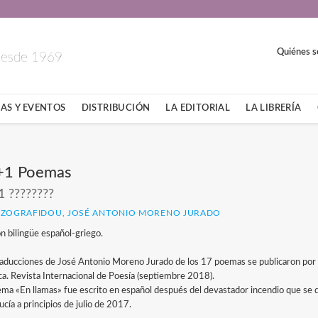
Quiénes 
 desde 1969
AS Y EVENTOS
DISTRIBUCIÓN
LA EDITORIAL
LA LIBRERÍA
+1 Poemas
1 ????????
 ZOGRAFIDOU
,
JOSÉ ANTONIO MORENO JURADO
ón bilingüe español-griego.
raducciones de José Antonio Moreno Jurado de los 17 poemas se publicaron por p
ca. Revista Internacional de Poesía (septiembre 2018).
ema «En llamas» fue escrito en español después del devastador incendio que se 
cía a principios de julio de 2017.