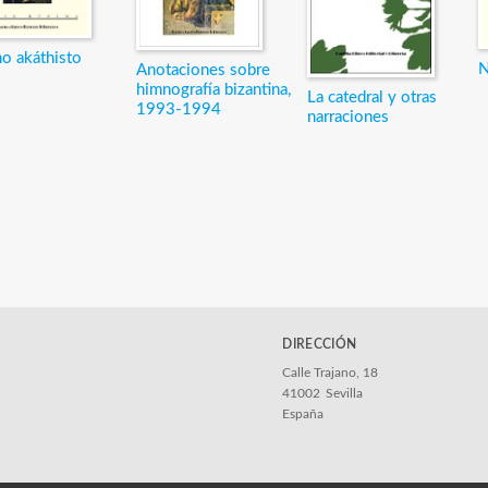
o akáthisto
N
Anotaciones sobre
himnografía bizantina,
La catedral y otras
1993-1994
narraciones
DIRECCIÓN
Calle Trajano, 18
41002
Sevilla
España