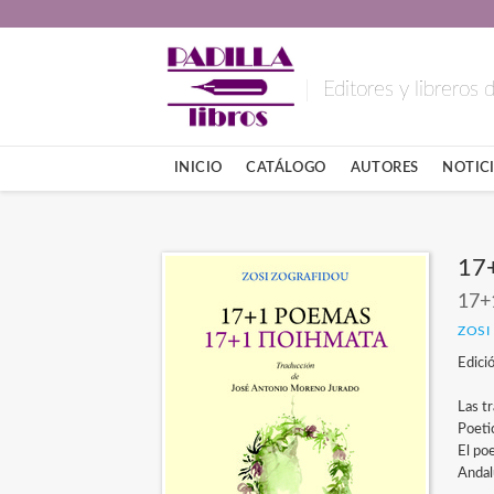
Editores y libreros
INICIO
CATÁLOGO
AUTORES
NOTICI
17
17+
ZOSI
Edici
Las t
Poeti
El po
Andalu