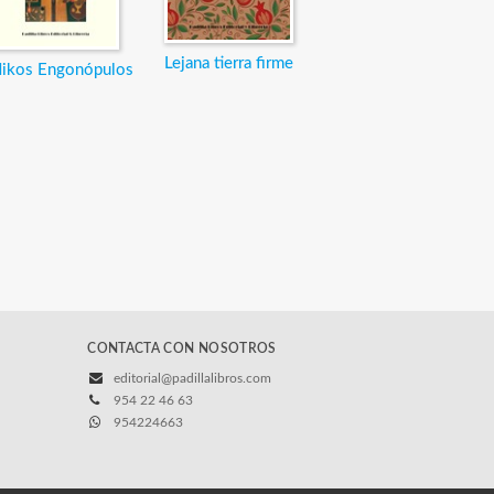
Lejana tierra firme
ikos Engonópulos
CONTACTA CON NOSOTROS
editorial@padillalibros.com
954 22 46 63
954224663