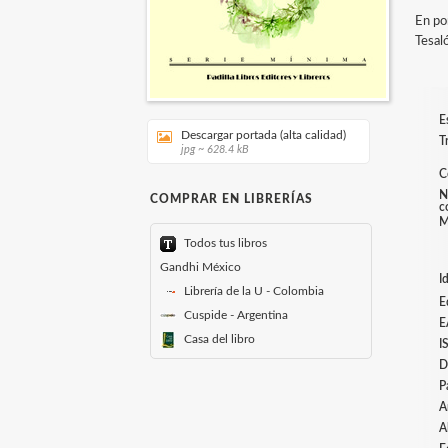
En po
Tesaló
E
Descargar portada (alta calidad)
T
jpg ~ 628.4 kB
C
N
COMPRAR EN LIBRERÍAS
c
M
Todos tus libros
Gandhi México
I
Librería de la U - Colombia
E
Cuspide - Argentina
E
Casa del libro
I
D
P
A
A