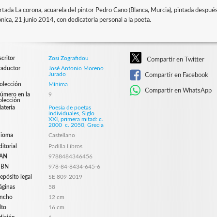
rtada La corona, acuarela del pintor Pedro Cano (Blanca, Murcia), pintada despu
nica, 21 junio 2014, con dedicatoria personal a la poeta.
scritor
Zosi Zografidou
Compartir en Twitter
raductor
José Antonio Moreno
Jurado
Compartir en Facebook
olección
Mínima
Compartir en WhatsApp
úmero en la
9
olección
ateria
Poesía de poetas
individuales
,
Siglo
XXI, primera mitad: c.
2000  c. 2050
,
Grecia
dioma
Castellano
ditorial
Padilla Libros
AN
9788484346456
SBN
978-84-8434-645-6
epósito legal
SE 809-2019
áginas
58
ncho
12 cm
lto
16 cm