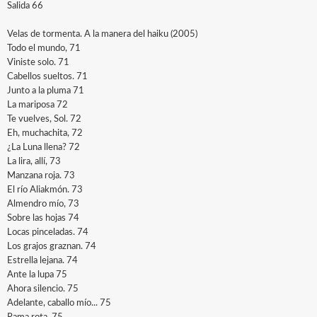
Salida 66
Velas de tormenta. A la manera del haiku (2005)
Todo el mundo, 71
Viniste solo. 71
Cabellos sueltos. 71
Junto a la pluma 71
La mariposa 72
Te vuelves, Sol. 72
Eh, muchachita, 72
¿La Luna llena? 72
La lira, allí, 73
Manzana roja. 73
El río Aliakmón. 73
Almendro mío, 73
Sobre las hojas 74
Locas pinceladas. 74
Los grajos graznan. 74
Estrella lejana. 74
Ante la lupa 75
Ahora silencio. 75
Adelante, caballo mío... 75