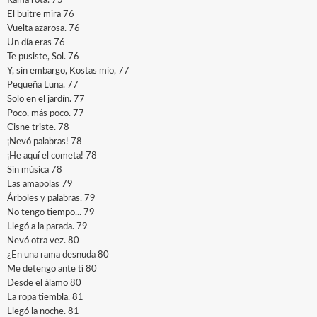
Rama rota. 75
El buitre mira 76
Vuelta azarosa. 76
Un día eras 76
Te pusiste, Sol. 76
Y, sin embargo, Kostas mío, 77
Pequeña Luna. 77
Solo en el jardín. 77
Poco, más poco. 77
Cisne triste. 78
¡Nevó palabras! 78
¡He aquí el cometa! 78
Sin música 78
Las amapolas 79
Árboles y palabras. 79
No tengo tiempo... 79
Llegó a la parada. 79
Nevó otra vez. 80
¿En una rama desnuda 80
Me detengo ante ti 80
Desde el álamo 80
La ropa tiembla. 81
Llegó la noche. 81