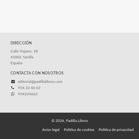
DIRECCIÓN
Calle Trajano, 18
41002
Sevilla
España
CONTACTA CON NOSOTROS
editorial@padillalibros.com
954 22 46 63
954224663
© 2026, Padilla Libros
Aviso legal
Política de cookies
Política de privacidad