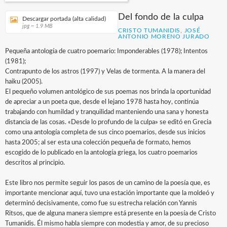
Del fondo de la culpa
Descargar portada (alta calidad)
jpg ~ 1.9 MB
CRISTO TUMANIDIS
,
JOSÉ
ANTONIO MORENO JURADO
Pequeña antología de cuatro poemario: Imponderables (1978); Intentos
(1981);
Contrapunto de los astros (1997) y Velas de tormenta. A la manera del
haiku (2005).
El pequeño volumen antológico de sus poemas nos brinda la oportunidad
de apreciar a un poeta que, desde el lejano 1978 hasta hoy, continúa
trabajando con humildad y tranquilidad manteniendo una sana y honesta
distancia de las cosas. «Desde lo profundo de la culpa» se editó en Grecia
como una antología completa de sus cinco poemarios, desde sus inicios
hasta 2005; al ser esta una colección pequeña de formato, hemos
escogido de lo publicado en la antología griega, los cuatro poemarios
descritos al principio.
Este libro nos permite seguir los pasos de un camino de la poesía que, es
importante mencionar aquí, tuvo una estación importante que la moldeó y
determinó decisivamente, como fue su estrecha relación con Yannis
Ritsos, que de alguna manera siempre está presente en la poesía de Cristo
Tumanidis. Él mismo habla siempre con modestia y amor, de su precioso