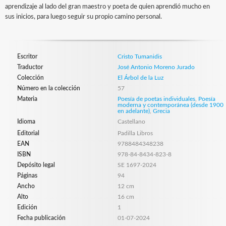
aprendizaje al lado del gran maestro y poeta de quien aprendió mucho en
sus inicios, para luego seguir su propio camino personal.
Escritor
Cristo Tumanidis
Traductor
José Antonio Moreno Jurado
Colección
El Árbol de la Luz
Número en la colección
57
Materia
Poesía de poetas individuales
,
Poesía
moderna y contemporánea (desde 1900
en adelante)
,
Grecia
Idioma
Castellano
Editorial
Padilla Libros
EAN
9788484348238
ISBN
978-84-8434-823-8
Depósito legal
SE 1697-2024
Páginas
94
Ancho
12 cm
Alto
16 cm
Edición
1
Fecha publicación
01-07-2024