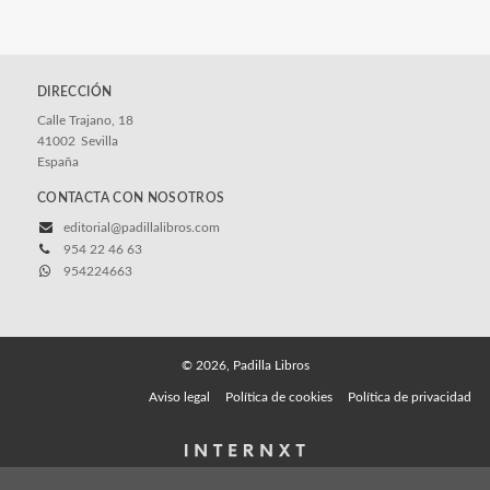
DIRECCIÓN
Calle Trajano, 18
41002
Sevilla
España
CONTACTA CON NOSOTROS
editorial@padillalibros.com
954 22 46 63
954224663
© 2026, Padilla Libros
Aviso legal
Política de cookies
Política de privacidad