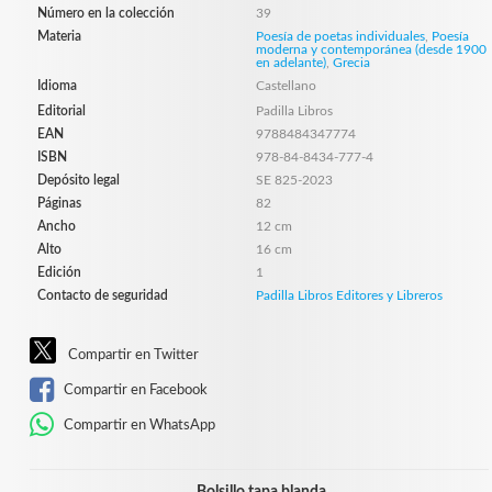
Número en la colección
39
Materia
Poesía de poetas individuales
,
Poesía
moderna y contemporánea (desde 1900
en adelante)
,
Grecia
Idioma
Castellano
Editorial
Padilla Libros
EAN
9788484347774
ISBN
978-84-8434-777-4
Depósito legal
SE 825-2023
Páginas
82
Ancho
12 cm
Alto
16 cm
Edición
1
Contacto de seguridad
Padilla Libros Editores y Libreros
Compartir en Twitter
Compartir en Facebook
Compartir en WhatsApp