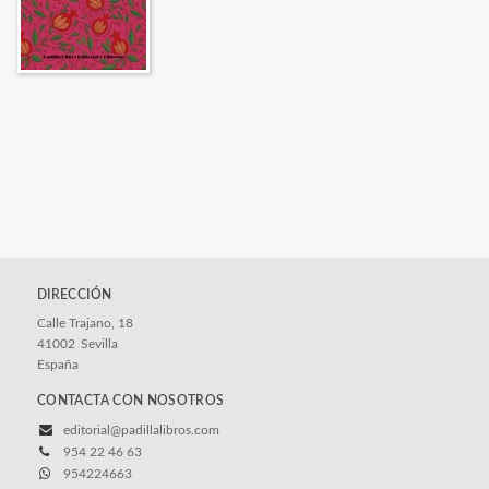
DIRECCIÓN
Calle Trajano, 18
41002
Sevilla
España
CONTACTA CON NOSOTROS
editorial@padillalibros.com
954 22 46 63
954224663