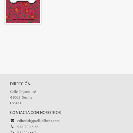
DIRECCIÓN
Calle Trajano, 18
41002
Sevilla
España
CONTACTA CON NOSOTROS
editorial@padillalibros.com
954 22 46 63
954224663