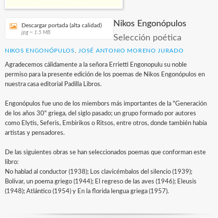
Nikos Engonópulos
Descargar portada (alta calidad)
jpg ~ 1.5 MB
Selección poética
NIKOS ENGONÓPULOS
,
JOSÉ ANTONIO MORENO JURADO
Agradecemos cálidamente a la señora Errietti Engonopulu su noble
permiso para la presente edición de los poemas de Nikos Engonópulos en
nuestra casa editorial Padilla Libros.
Engonópulos fue uno de los miembors más importantes de la "Generación
de los años 30" griega, del siglo pasado; un grupo formado por autores
como Elytis, Seferis, Embirikos o Ritsos, entre otros, donde también había
artistas y pensadores.
De las siguientes obras se han seleccionados poemas que conforman este
libro:
No hablad al conductor (1938); Los clavicémbalos del silencio (1939);
Bolívar, un poema griego (1944); El regreso de las aves (1946); Eleusis
(1948); Atlántico (1954) y En la florida lengua griega (1957).