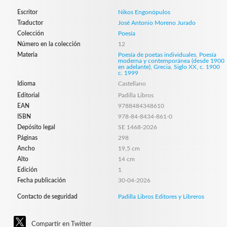
Escritor
Nikos Engonópulos
Traductor
José Antonio Moreno Jurado
Colección
Poesía
Número en la colección
12
Materia
Poesía de poetas individuales
,
Poesía
moderna y contemporánea (desde 1900
en adelante)
,
Grecia
,
Siglo XX, c. 1900 
c. 1999
Idioma
Castellano
Editorial
Padilla Libros
EAN
9788484348610
ISBN
978-84-8434-861-0
Depósito legal
SE 1468-2026
Páginas
298
Ancho
19,5 cm
Alto
14 cm
Edición
1
Fecha publicación
30-04-2026
Contacto de seguridad
Padilla Libros Editores y Libreros
Compartir en Twitter