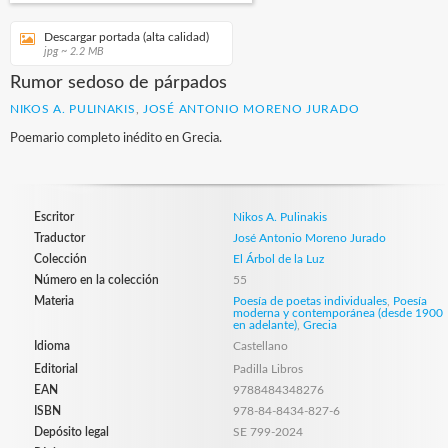
Descargar portada (alta calidad)
jpg ~ 2.2 MB
Rumor sedoso de párpados
NIKOS A. PULINAKIS
,
JOSÉ ANTONIO MORENO JURADO
Poemario completo inédito en Grecia.
Escritor
Nikos A. Pulinakis
Traductor
José Antonio Moreno Jurado
Colección
El Árbol de la Luz
Número en la colección
55
Materia
Poesía de poetas individuales
,
Poesía
moderna y contemporánea (desde 1900
en adelante)
,
Grecia
Idioma
Castellano
Editorial
Padilla Libros
EAN
9788484348276
ISBN
978-84-8434-827-6
Depósito legal
SE 799-2024