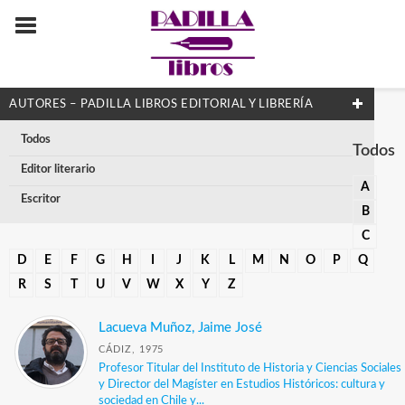
AUTORES – PADILLA LIBROS EDITORIAL Y LIBRERÍA
Todos
Todos
Editor literario
A
Escritor
B
C
D
E
F
G
H
I
J
K
L
M
N
O
P
Q
R
S
T
U
V
W
X
Y
Z
Lacueva Muñoz, Jaime José
CÁDIZ, 1975
Profesor Titular del Instituto de Historia y Ciencias Sociales
y Director del Magíster en Estudios Históricos: cultura y
sociedad en Chile y...