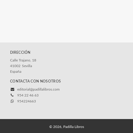
DIRECCIÓN
Calle Trajano, 18
41002
Sevilla
España
CONTACTA CON NOSOTROS
editorial@padillalibros.com
954 22 46 63
954224663
© 2026, Padilla Libros