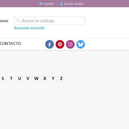
Carrito
Iniciar sesión
somos
Búsqueda avanzada
CONTACTO
S
T
U
V
W
X
Y
Z