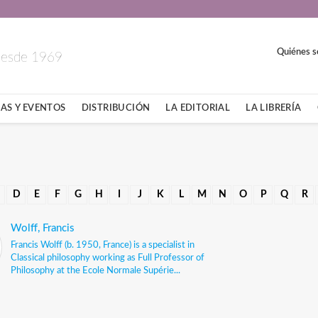
Quiénes 
 desde 1969
AS Y EVENTOS
DISTRIBUCIÓN
LA EDITORIAL
LA LIBRERÍA
D
E
F
G
H
I
J
K
L
M
N
O
P
Q
R
Wolff, Francis
Francis Wolff (b. 1950, France) is a specialist in
Classical philosophy working as Full Professor of
Philosophy at the Ecole Normale Supérie...