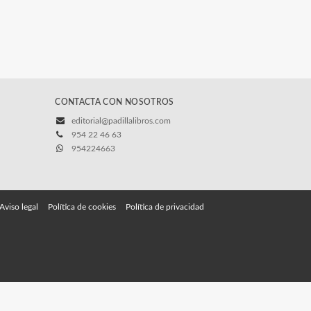
CONTACTA CON NOSOTROS
editorial@padillalibros.com
954 22 46 63
954224663
Aviso legal
Política de cookies
Política de privacidad